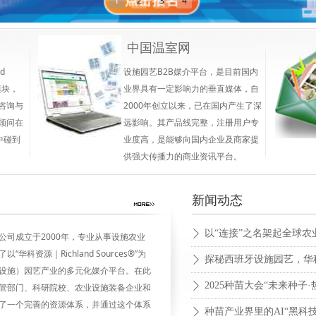
1
2
3
4
中国温室网
d
设施园艺B2B媒介平台，是目前国内
模块，
业界具有一定影响力的垂直媒体，自
咨询与
2000年创立以来，已在国内产生了深
顾问在
远影响。其产品线完整，注册用户专
中碰到
业度高，是能够向国内企业及商家提
供强大传播力的商业资讯平台。
新闻动态
ꄲ
公司成立于2000年，专业从事设施农业
华科资源｜Richland Sources®”为
ꄲ
设施）园艺产业的多元化媒介平台。在此
ꄲ
管部门、科研院校、农业设施装备企业和
了一个完善的资源体系，并通过这个体系
种苗产业界里的AI“黑科技
ꄲ